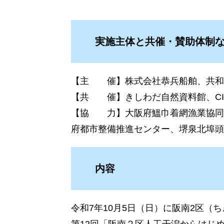
実施主体と共催・賛助体制
【主 催】株式会社恭兵船舶、共和
【共 催】きしわだ自然資料館、CIF
【協 力】大阪府鰮巾着網漁業協同
府都市整備推進センター、堺泉北埠頭
内容
令和7年10月5日（日）に阪南2区（
第12回「阪南２区人工干潟からはじめ