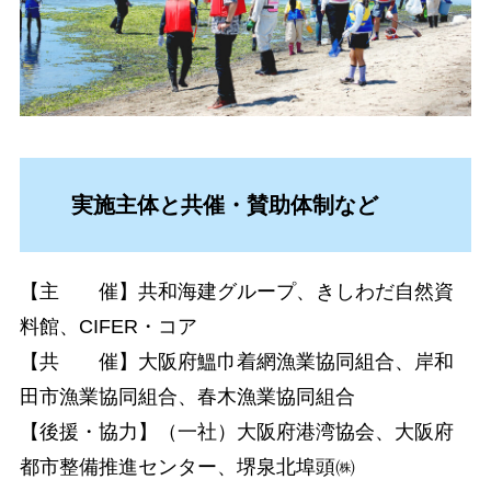
実施主体と共催・賛助体制など
【主 催】共和海建グループ、きしわだ自然資
料館、CIFER・コア
【共 催】大阪府鰮巾着網漁業協同組合、岸和
田市漁業協同組合、春木漁業協同組合
【後援・協力】（一社）大阪府港湾協会、大阪府
都市整備推進センター、堺泉北埠頭㈱