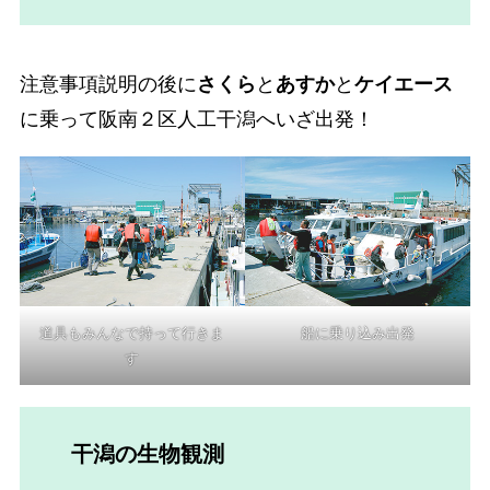
注意事項説明の後に
さくら
と
あすか
と
ケイエース
に乗って阪南２区人工干潟へいざ出発！
道具もみんなで持って行きま
船に乗り込み出発
す
干潟の生物観測